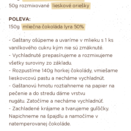
50g rozmixované
lieskové oriešky
POLEVA:
150g
mliečna čokoláda lyra 50%
- Gaštany ošúpeme a uvaríme v mlieku s 1 ks
vanilkového cukru kým nie sú zmäknuté.
- Vychladnuté prepasírujeme a rozmixujeme
všetky suroviny zo základu.
- Rozpustíme 140g horkej čokolády, vmiešame
lieskovcovú pastu a necháme vychladnút.
- Gaštanovú hmotu roztiahneme na papier na
pečenie a do stredu dáme vrstvu
nugátu. Zatočíme a necháme vychladnúť.
- Zachladené krájame a tvarujeme guľôčky.
Napichneme na špajdlu a namočíme v
natemperovanej čokoláde.