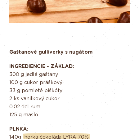
Gaštanové gulliverky s nugátom
INGREDIENCIE - ZÁKLAD:
300 g jedlé gaštany
100 g cukor práškový
33 g pomleté piškóty
2 ks vanilkový cukor
0,02 dcl rum
125 g maslo
PLNKA:
140g
horká čokoláda LYRA 70%