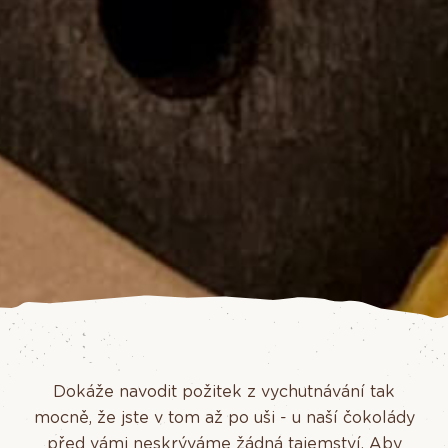
Dokáže navodit požitek z vychutnávání tak
mocně, že jste v tom až po uši - u naší čokolády
před vámi neskrýváme žádná tajemství. Aby