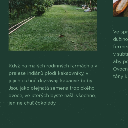
Ve spr
dužino
fermen
v sub
aby p
Když na malých rodinných farmách a v
Ovocný
pralese indiánů plodí kakaovníky, v
tóny k
jejich dužině dozrávají kakaové boby.
Jsou jako olejnatá semena tropického
ovoce, ve kterých byste našli všechno,
jen ne chuť čokolády.