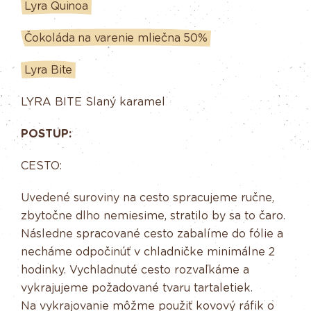
Lyra Quinoa
Čokoláda na varenie mliečna 50%
Lyra Bite
LYRA BITE Slaný karamel
POSTUP:
CESTO:
Uvedené suroviny na cesto spracujeme ručne,
zbytočne dlho nemiesime, stratilo by sa to čaro.
Následne spracované cesto zabalíme do fólie a
necháme odpočinúť v chladničke minimálne 2
hodinky. Vychladnuté cesto rozvaľkáme a
vykrajujeme požadované tvaru tartaletiek.
Na vykrajovanie môžme použiť kovový ráfik o