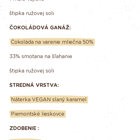
štipka ružovej soli
ČOKOLÁDOVÁ GANÁŽ:
Čokoláda na varenie mliečna 50%
33% smotana na šľahanie
štipka ružovej soli
STREDNÁ VRSTVA:
Náterka VEGAN slaný karamel
Piemontské lieskovce
ZDOBENIE :