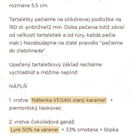
rozmere 5,5 cm.
Tartaletky pečieme na silikónovej podložke na
160 st. približne12 min. Doba pečenia totiž závisí
od veľkosti tartaletiek a od rúry, každá pečie
inak:) Nezabúdajme na zlaté pravidlo "pečieme
do zlatohneda"
Upečený tartaletkový základ necháme
vychladnúť a môžme naplniť:
NÁPLŇ
1. vrstva:
Nátierka VEGAN slaný karamel
+
piemontský lieskovec
2. vrstva: čokoládová ganáž:
Lyra 50% na varenie
+ 33% smotana + štipka