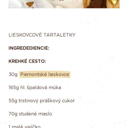
LIESKOVCOVÉ TARTALETKY
INGREDEDIENCIE:
KREHKÉ CESTO:
30g
Piemontské lieskovce
165g hl. špaldová múka
55g trstinový práškový cukor
70g studené maslo
1 malé vajíčko