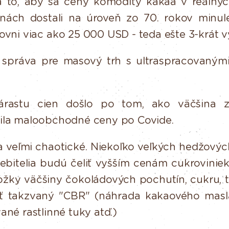
a to, aby sa ceny komodity kakaa v reálnych 
enách
dostali
na
úroveň
zo
70.
rokov
minul
ovni
viac
ako
25
000
USD
-
teda
ešte
3
-krát
v
správa
pre
masový
trh
s
ultraspracovaným
rastu cien došlo po tom, ako väčšina z
šila maloobchodné ceny
po Covide.
a veľmi chaotické.
Niekoľko veľkých hedžovýc
ebitelia budú
čeliť
vyšším
cenám
cukrovinie
ožky
väčšiny
čokoládových
pochutín,
cukru,
ať takzvaný "CBR" (náhrada kakaového masl
ané rastlinné tuky atď.)