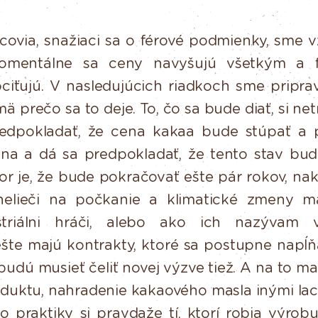
ovia, snažiaci sa o férové podmienky, sme vž
omentálne sa ceny navyšujú všetkým a fa
ciťujú. V nasledujúcich
riadkoch sme priprav
mä prečo sa to deje. To, čo sa bude diať, si
net
edpokladať,
že
cena
kakaa
bude
stúpať
a
na a dá sa predpokladať, že tento stav bud
or je, že bude
pokračovať
ešte
pár
rokov,
nak
nelieči
na
počkanie
a
klimatické
zmeny m
triálni
hráči,
alebo
ako
ich
nazývam
ešte
majú
kontrakty,
ktoré
sa
postupne
napĺň
budú
musieť
čeliť
novej
výzve tiež. A na to m
duktu, nahradenie kakaového masla inými la
to
praktiky
si
pravdaže
tí,
ktorí
robia
výrob