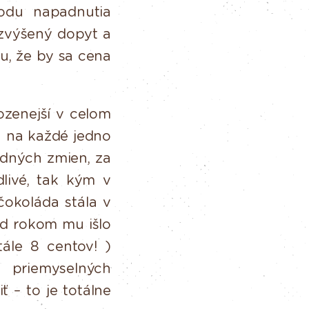
vodu
napadnutia
 zvýšený dopyt a
, že by sa cena
ozenejší
v
celom
a
na
každé
jedno
odných zmien, za
dlivé, tak kým
v
čokoláda stála v
ed rokom mu išlo
tále
8
centov!
)
priemyselných
ť – to je totálne