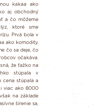
enou
kakaa
ako
ako aj obchodný
iať a čo môžeme
lýz, ktoré sme
rízu. Prvá bola v
aa
ako komodity.
me
čo sa deje, čo
ýrobcov očakáva.
sná,
že
ťažko
na
hko stúpala v
ok cena
stúpala
a
i
viac
ako
8000
Avšak na základe
asívne
šírenie
sa,