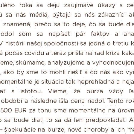
ulého
roka
sa
dejú
zaujímavé
úkazy
s
c
ú
sa
nás
médiá,
pýtajú sa nás zákazníci 
to znamená, prečo sa to deje, čo sa bude d
hodol som sa napísať pár faktov a ana
V histórii našej spoločnosti sa jedná o tretiu k
á počas covidu a teraz
prišla na rad kríza
kak
jeme, skúmame, analyzujeme a vyhodnocuje
ť, ako by sme to mohli riešiť a čo nás ako v
omentálne
je
situácia
tak
neprehľadná
a
neja
ať
s
istotou.
Vieme,
že burza vždy ľa
období a následne išla cena nadol. Tento r
2500
EUR
za
tonu
sme
momentálne
na
úrovn
o
sa bude diať, to sa dá len predpokladať. 
 - špekulácie na burze,
nové
choroby
a
ich
m