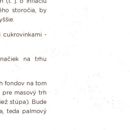
(t. j. o infláciu
ého
storočia,
by
yššie.
i
cukrovinkami
-
načiek na trhu
h fondov na tom
k
pre
masový
trh
tiež stúpa). Bude
a, teda palmový