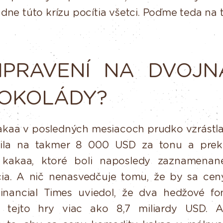
ne túto krízu pocítia všetci. Poďme teda na
IPRAVENÍ
NA
DVOJN
OKOLÁDY?
akaa
v
posledných
mesiacoch
prudko
vzrástla
ila
na
takmer
8 000 USD za tonu a preko
y kakaa, ktoré boli naposledy zaznamena
ia.
A
nič
nenasvedčuje
tomu,
že
by
sa
cen
inancial Times
uviedol,
že
dva
hedžové
fo
tejto
hry
viac
ako
8,7
miliardy
USD.