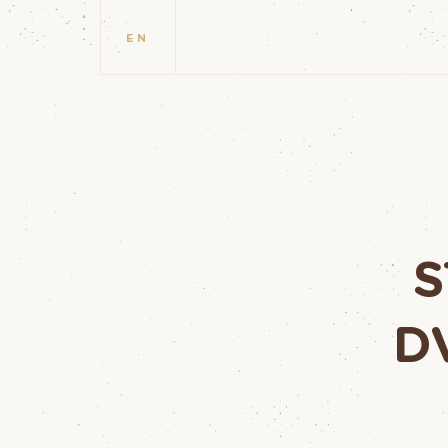
EN
S
D