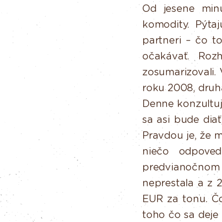
Od
jesene
min
komodity.
Pýtaj
partneri – čo 
očakávať. Roz
zosumarizovali. 
roku 2008, druh
Denne konzultu
sa asi bude dia
Pravdou je,
že
m
niečo
odpoved
predvianočnom 
neprestala
a
z
EUR
za
tonu.
Č
toho čo sa deje