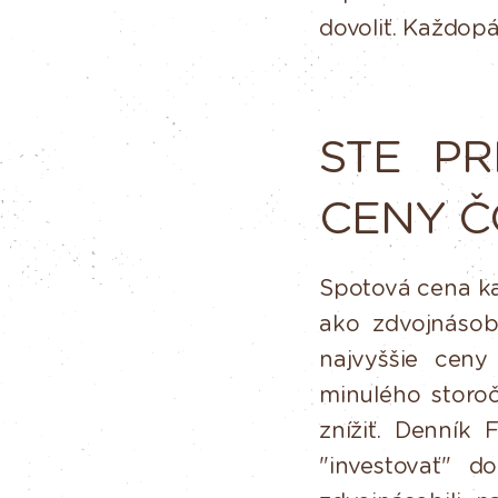
dovoliť.
Každopád
STE
PR
CENY
Č
Spotová
cena
k
ako
zdvojnásob
najvyššie cen
minulého
storoč
znížiť.
Denník
F
"investovať"
do