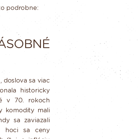
 to podrobne:
ÁSOBNÉ
,
doslova
sa
viac
nala historicky
né v 70.
rokoch
y
komodity
mali
ndy
sa
zaviazali
A
hoci
sa ceny