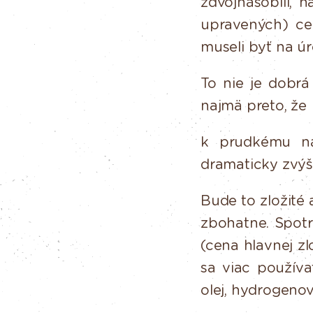
zdvojnásobili, n
upravených) c
museli
byť
na
úr
To
nie
je
dobrá
najmä
preto,
že
k prudkému ná
dramaticky zvý
Bude to zložité 
zbohatne.
Spotr
(cena
hlavnej
zl
sa viac použív
olej, hydrogenov