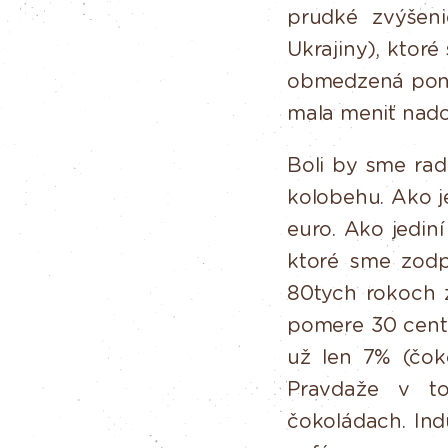
prudké
zvýšeni
Ukrajiny), ktor
obmedzená
pon
mala meniť nado
Boli
by
sme
radi
kolobehu.
Ako
j
euro.
Ako
jediní
ktoré sme zodp
80tych rokoch z
pomere 30 cento
už len 7% (čok
Pravdaže
v
t
čokoládach. Indu