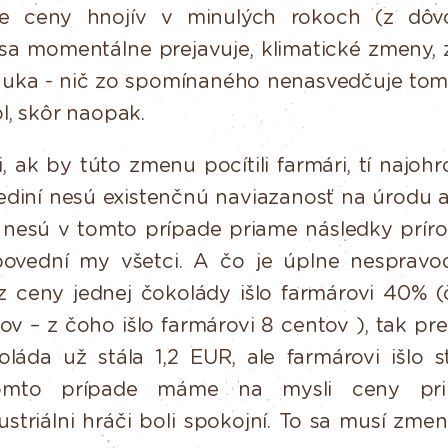
e
ceny
hnojív
v
minulých
rokoch
(z
dô
é sa momentálne prejavuje, klimatické zmeny,
uka - nič zo spomínaného nenasvedčuje tomu
l, skôr naopak.
,
ak
by
túto
zmenu
pocítili
farmári,
tí
najohr
ediní
nesú
existenčnú
naviazanosť
na
úrodu
nesú
v
tomto
prípade
priame
následky prír
ovední my všetci. A čo je úplne nespravo
 ceny jednej čokolády išlo farmárovi 40% (
v – z čoho išlo farmárovi 8 centov ), tak pr
oláda už stála 1,2 EUR, ale
farmárovi
išlo
s
omto
prípade
máme
na
mysli
ceny
pri
striálni hráči boli spokojní. To sa musí zmeni