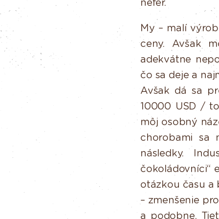
nefér.
My – malí výrobc
ceny. Avšak
m
adekvátne nepo
čo sa deje a naj
Avšak
dá
sa
pr
10000
USD / to
môj osobný náz
chorobami
sa
následky.
Indus
čokoládovníci“ 
otázkou
času
a
– zmenšenie pro
a
podobne.
Tie