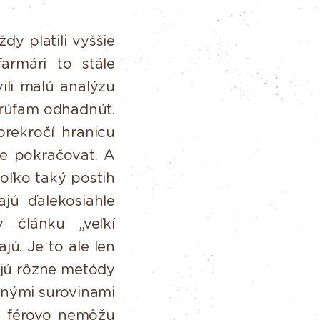
dy platili vyššie
rmári to stále
ili malú analýzu
rúfam
odhadnúť.
prekročí
hranicu
e pokračovať. A
oľko
taký
postih
ajú
ďalekosiahle
v
článku
„veľkí
ajú.
Je
to
ale
len
ajú rôzne metódy
cnými
surovinami
u
férovo
nemôžu