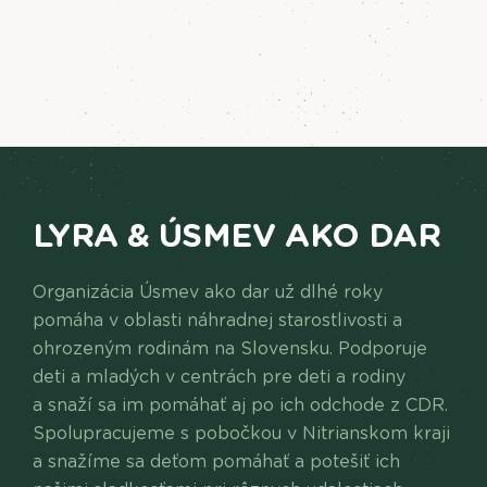
LYRA & ÚSMEV AKO DAR
Organizácia Úsmev ako dar už dlhé roky
pomáha v oblasti náhradnej starostlivosti a
ohrozeným rodinám na Slovensku. Podporuje
deti a mladých v centrách pre deti a rodiny
a snaží sa im pomáhať aj po ich odchode z CDR.
Spolupracujeme s pobočkou v Nitrianskom kraji
a snažíme sa deťom pomáhať a potešiť ich