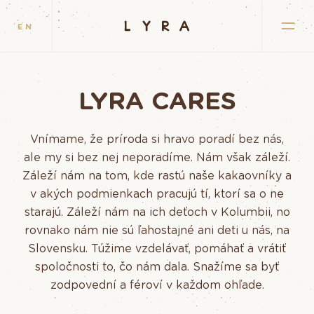
EN
LYRA CARES
Vnímame, že príroda si hravo poradí bez nás,
ale my si bez nej neporadíme. Nám však záleží.
Záleží nám na tom, kde rastú naše kakaovníky a
v akých podmienkach pracujú tí, ktorí sa o ne
starajú. Záleží nám na ich deťoch v Kolumbii, no
rovnako nám nie sú ľahostajné ani deti u nás, na
Slovensku. Túžime vzdelávať, pomáhať a vrátiť
spoločnosti to, čo nám dala. Snažíme sa byť
zodpovední a féroví v každom ohľade.