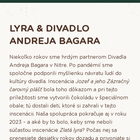
LYRA & DIVADLO
ANDREJA BAGARA
Niekoľko rokov sme hrdým partnerom Divadla
Andreja Bagara v Nitre.
Po pandémií sme
spoločne podporili myšlienku návratu ľudí do
kultúry divadla. Inscenácia
Jozef a jeho Zázračný
čarovný plášť
bola toho dôkazom a pri tejto
príležitosti sme vytvorili čokoládu v špeciálnom
obale; tú dostali deti, ktoré si zahrali v tejto
inscenácii. Naša spolupráca pokračuje aj v roku
2023 – a aké by to bolo, keby sme neboli
súčasťou inscenácie
Zlatá lyra
? Počas nej sa
prenesiete desiatky rokov dozadu a privoniate si