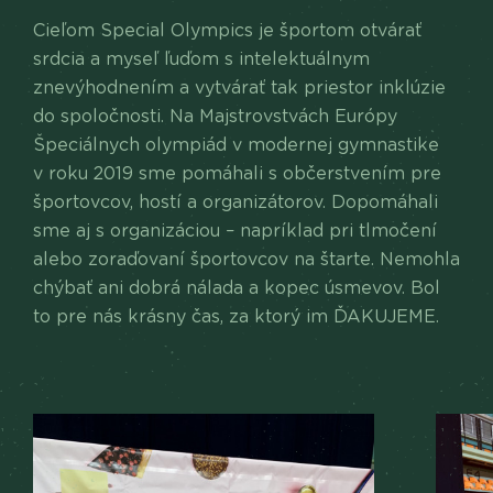
Cieľom Special Olympics je športom otvárať
srdcia a myseľ ľuďom s intelektuálnym
znevýhodnením a vytvárať tak priestor inklúzie
do spoločnosti. Na Majstrovstvách Európy
Špeciálnych olympiád v modernej gymnastike
v roku 2019 sme pomáhali s občerstvením pre
športovcov, hostí a organizátorov. Dopomáhali
sme aj s organizáciou – napríklad pri tlmočení
alebo zoraďovaní športovcov na štarte. Nemohla
chýbať ani dobrá nálada a kopec úsmevov. Bol
to pre nás krásny čas, za ktorý im ĎAKUJEME.