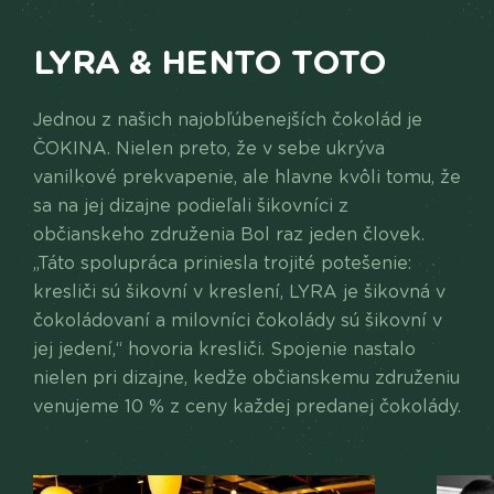
LYRA & HENTO TOTO
Jednou z našich najobľúbenejších čokolád je
ČOKINA. Nielen preto, že v sebe ukrýva
vanilkové prekvapenie, ale hlavne kvôli tomu, že
sa na jej dizajne podieľali šikovníci z
občianskeho združenia Bol raz jeden človek.
„Táto spolupráca priniesla trojité potešenie:
kresliči sú šikovní v kreslení, LYRA je šikovná v
čokoládovaní a milovníci čokolády sú šikovní v
jej jedení,“ hovoria kresliči. Spojenie nastalo
nielen pri dizajne, kedže občianskemu združeniu
venujeme 10 % z ceny každej predanej čokolády.