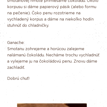
smotanovej hmote primiešame čokoládu. Okolo
korpusu si dáme papierový pásik (alebo formu
na pečenie). Čoko penu rozotrieme na
vychladený korpus a dáme na niekoľko hodín
stuhnúť do chladničky.
Ganache:
Smotanu zohrejeme a horúcou zalejeme
nalámanú čokoládu. Necháme trochu vychladnúť
a vylejeme ju na čokoládovú penu. Znovu dáme
zachladiť.
Dobrú chuť!