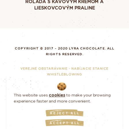
ROLÁDA S KÁVOVÝM KRÉMOM A
LIESKOVCOVÝM PRALINE
COPYRIGHT © 2017 - 2020 LYRA CHOCOLATE. ALL
RIGHTS RESERVED.
VEREJNÉ OBSTARÁVANIE - NABÍJACIE STANICE
WHISTLEBLOWING
RESPONSIBLE BUSINESS
GDPR
This website uses
cookies
to make your browsing
THIS WEBSITE WAS CREATED BY ART4WEB
experience faster and more convenient.
REJECT ALL
INOVÁCIA VÝROBNÉHO PROCESU
SPOLOČNOSTI LYRA GROUP S.R.O.
ACCEPT ALL