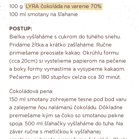
100 g
LYRA čokoláda na varenie 70%
100 ml smotany na šľahanie
POSTUP:
Bielka vyšľaháme s cukrom do tuhého snehu.
Pridáme žĺtka a krátko zašľaháme. Ručne
primiešame preosiate kakao. Okrúhlu formu
(cca 20cm) si vystelieme papierom na pečenie
a boky formy vymastíme a vysypeme kakaom.
Pečieme pri 180 stupňov celzia cca 30 minút.
Čokoládová pena:
150 ml smotany zohrejeme tesne pod bod varu
a zalejeme ňou nalámanú čokoládu. Dôkladne
premiešame kým sa čoko so smotanou pekne
spoja. 500 ml šľahačky vyšľaháme do tuha. Na
záver ručne s metličkou k vyšľahanej