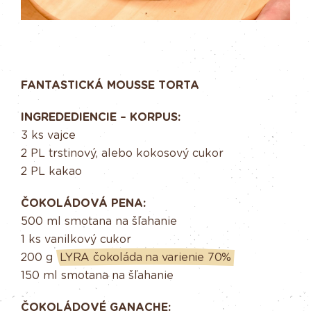
FANTASTICKÁ MOUSSE TORTA
INGREDEDIENCIE – KORPUS:
3 ks vajce
2 PL trstinový, alebo kokosový cukor
2 PL kakao
ČOKOLÁDOVÁ PENA:
500 ml smotana na šľahanie
1 ks vanilkový cukor
200 g
LYRA čokoláda na varienie 70%
150 ml smotana na šľahanie
ČOKOLÁDOVÉ GANACHE: