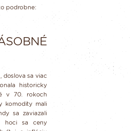
 to podrobne:
ÁSOBNÉ
,
doslova
sa
viac
nala historicky
né v 70.
rokoch
y
komodity
mali
ndy
sa
zaviazali
A
hoci
sa ceny