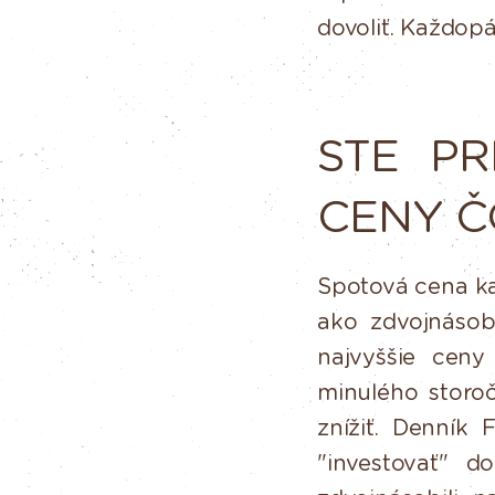
dovoliť.
Každopád
STE
PR
CENY
Č
Spotová
cena
k
ako
zdvojnásob
najvyššie cen
minulého
storoč
znížiť.
Denník
F
"investovať"
do