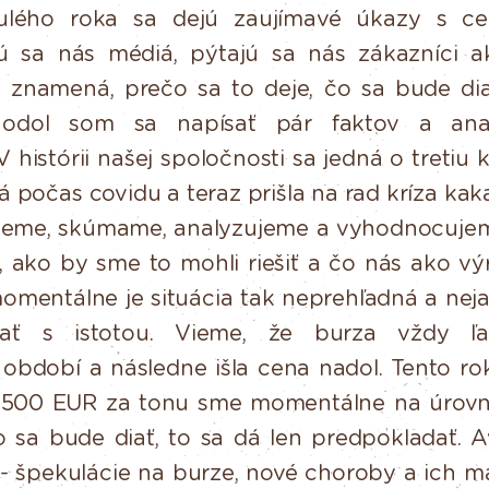
ulého
roka
sa
dejú
zaujímavé
úkazy
s
c
ú
sa
nás
médiá,
pýtajú sa nás zákazníci 
to znamená, prečo sa to deje, čo sa bude d
hodol som sa napísať pár faktov a ana
V histórii našej spoločnosti sa jedná o tretiu k
á počas covidu a teraz
prišla na rad kríza
kak
jeme, skúmame, analyzujeme a vyhodnocuje
ť, ako by sme to mohli riešiť a čo nás ako v
omentálne
je
situácia
tak
neprehľadná
a
neja
ať
s
istotou.
Vieme,
že burza vždy ľa
období a následne išla cena nadol. Tento r
2500
EUR
za
tonu
sme
momentálne
na
úrovn
o
sa bude diať, to sa dá len predpokladať. 
 - špekulácie na burze,
nové
choroby
a
ich
m