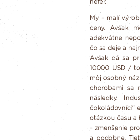
nefér.
My – malí výrobc
ceny. Avšak
m
adekvátne nepo
čo sa deje a naj
Avšak
dá
sa
pr
10000
USD / to
môj osobný náz
chorobami
sa
následky.
Indus
čokoládovníci“ 
otázkou
času
a
– zmenšenie pro
a
podobne.
Tie