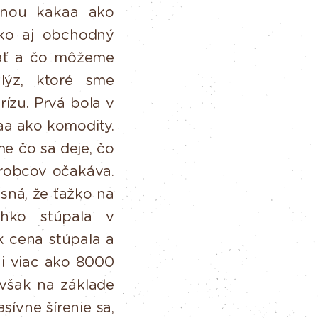
enou
kakaa
ako
ako aj obchodný
iať a čo môžeme
lýz, ktoré sme
rízu. Prvá bola v
aa
ako komodity.
me
čo sa deje, čo
ýrobcov očakáva.
sná,
že
ťažko
na
hko stúpala v
ok cena
stúpala
a
i
viac
ako
8000
Avšak na základe
asívne
šírenie
sa,