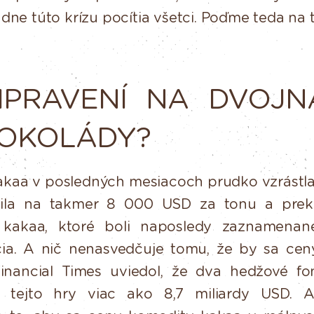
ne túto krízu pocítia všetci. Poďme teda na
IPRAVENÍ
NA
DVOJN
OKOLÁDY?
akaa
v
posledných
mesiacoch
prudko
vzrástla
ila
na
takmer
8 000 USD za tonu a preko
y kakaa, ktoré boli naposledy zaznamena
ia.
A
nič
nenasvedčuje
tomu,
že
by
sa
cen
inancial Times
uviedol,
že
dva
hedžové
fo
tejto
hry
viac
ako
8,7
miliardy
USD.