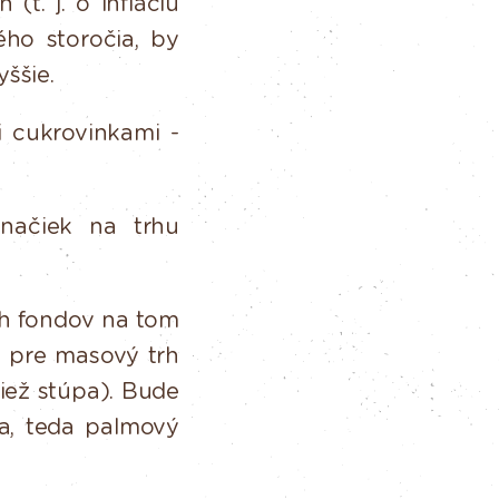
(t. j. o infláciu
ého
storočia,
by
yššie.
i
cukrovinkami
-
načiek na trhu
h fondov na tom
k
pre
masový
trh
tiež stúpa). Bude
a, teda palmový