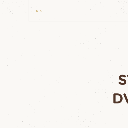
SK
S
D