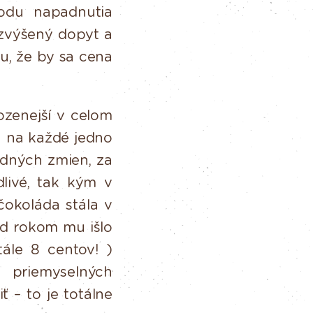
vodu
napadnutia
 zvýšený dopyt a
, že by sa cena
ozenejší
v
celom
a
na
každé
jedno
odných zmien, za
dlivé, tak kým
v
čokoláda stála v
ed rokom mu išlo
tále
8
centov!
)
priemyselných
ť – to je totálne