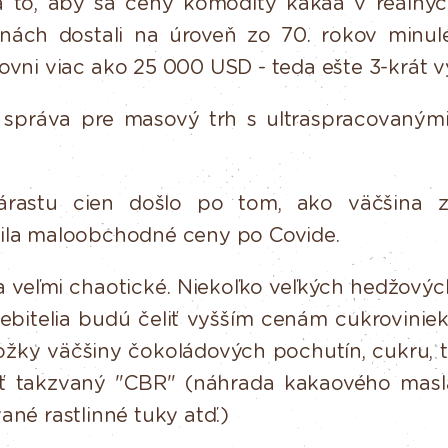
a to, aby sa ceny komodity kakaa v reálnych 
enách
dostali
na
úroveň
zo
70.
rokov
minul
ovni
viac
ako
25
000
USD
-
teda
ešte
3
-krát
v
správa
pre
masový
trh
s
ultraspracovaným
rastu cien došlo po tom, ako väčšina z
šila maloobchodné ceny
po Covide.
a veľmi chaotické.
Niekoľko veľkých hedžovýc
ebitelia budú
čeliť
vyšším
cenám
cukrovinie
ožky
väčšiny
čokoládových
pochutín,
cukru,
ať takzvaný "CBR" (náhrada kakaového masl
ané rastlinné tuky atď.)