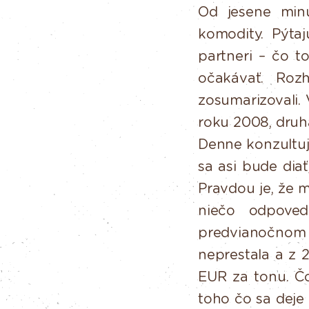
Od
jesene
min
komodity.
Pýtaj
partneri – čo 
očakávať. Roz
zosumarizovali. 
roku 2008, druh
Denne konzultu
sa asi bude dia
Pravdou je,
že
m
niečo
odpoved
predvianočnom 
neprestala
a
z
EUR
za
tonu.
Č
toho čo sa deje