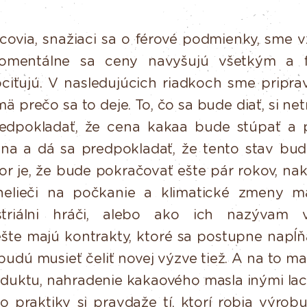
ovia, snažiaci sa o férové podmienky, sme vž
omentálne sa ceny navyšujú všetkým a fa
ciťujú. V nasledujúcich
riadkoch sme priprav
mä prečo sa to deje. To, čo sa bude diať, si
net
edpokladať,
že
cena
kakaa
bude
stúpať
a
na a dá sa predpokladať, že tento stav bud
or je, že bude
pokračovať
ešte
pár
rokov,
nak
nelieči
na
počkanie
a
klimatické
zmeny m
triálni
hráči,
alebo
ako
ich
nazývam
ešte
majú
kontrakty,
ktoré
sa
postupne
napĺň
budú
musieť
čeliť
novej
výzve tiež. A na to m
duktu, nahradenie kakaového masla inými la
to
praktiky
si
pravdaže
tí,
ktorí
robia
výrob