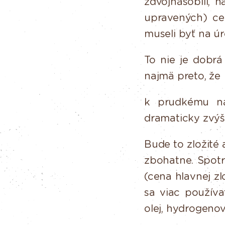
zdvojnásobili, n
upravených) c
museli
byť
na
úr
To
nie
je
dobrá
najmä
preto,
že
k prudkému ná
dramaticky zvý
Bude to zložité 
zbohatne.
Spotr
(cena
hlavnej
zl
sa viac použív
olej, hydrogenov