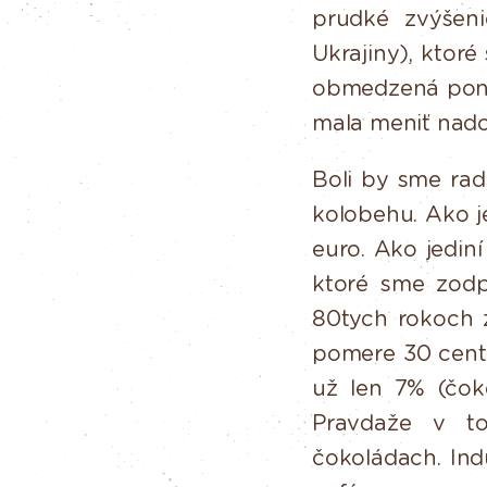
prudké
zvýšeni
Ukrajiny), ktor
obmedzená
pon
mala meniť nado
Boli
by
sme
radi
kolobehu.
Ako
j
euro.
Ako
jediní
ktoré sme zodp
80tych rokoch z
pomere 30 cento
už len 7% (čok
Pravdaže
v
t
čokoládach. Indu