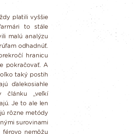
dy platili vyššie
rmári to stále
ili malú analýzu
rúfam
odhadnúť.
prekročí
hranicu
e pokračovať. A
oľko
taký
postih
ajú
ďalekosiahle
v
článku
„veľkí
ajú.
Je
to
ale
len
ajú rôzne metódy
cnými
surovinami
u
férovo
nemôžu