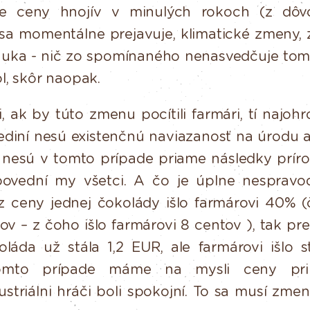
e
ceny
hnojív
v
minulých
rokoch
(z
dô
é sa momentálne prejavuje, klimatické zmeny,
uka - nič zo spomínaného nenasvedčuje tomu
l, skôr naopak.
,
ak
by
túto
zmenu
pocítili
farmári,
tí
najohr
ediní
nesú
existenčnú
naviazanosť
na
úrodu
nesú
v
tomto
prípade
priame
následky prír
ovední my všetci. A čo je úplne nespravo
 ceny jednej čokolády išlo farmárovi 40% (
v – z čoho išlo farmárovi 8 centov ), tak pr
oláda už stála 1,2 EUR, ale
farmárovi
išlo
s
omto
prípade
máme
na
mysli
ceny
pri
striálni hráči boli spokojní. To sa musí zmeni