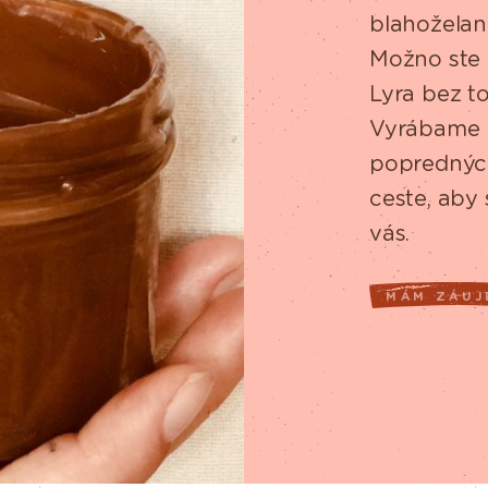
blahoželan
Možno ste 
Lyra bez toh
Vyrábame p
popredných
ceste, aby
vás.
MÁM ZÁUJ