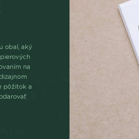
É
u obal, aký
papierových
novaním na
 dizajnom
e pôžitok a
obdarovať