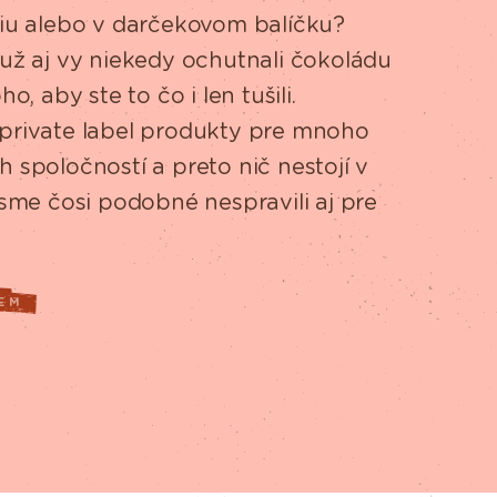
iu alebo v darčekovom balíčku?
už aj vy niekedy ochutnali čokoládu
o, aby ste to čo i len tušili.
rivate label produkty pre mnoho
 spoločností a preto nič nestojí v
 sme čosi podobné nespravili aj pre
EM