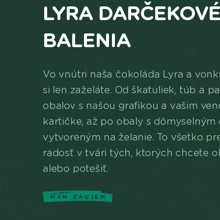
LYRA DARČEKOV
BALENIA
Vo vnútri naša čokoláda Lyra a vonk
si len zaželáte. Od škatuliek, túb a 
obalov s našou grafikou a vašim ve
kartičke, až po obaly s dômyselným
vytvoreným na želanie. To všetko pr
radosť v tvári tých, ktorých chcete 
alebo potešiť.
MÁM ZÁUJEM