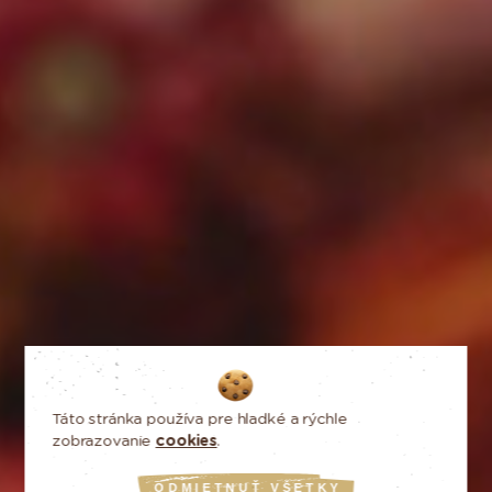
Z KAKAOVÝCH
Táto stránka používa pre hladké a rýchle
zobrazovanie
cookies
.
PLANTÁŽÍ
ODMIETNUŤ VŠETKY