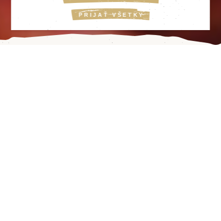
PRIJAŤ VŠETKY
1
2
3
4
5
6
LYRA ČOKOLÁDA
NEODOLATEĽNÁ CHUŤ
PRAVEJ LYRA
ČOKOLÁDY